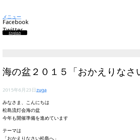
メニュー
Facebook
Twitter
English
海の盆２０１５「おかえりなさ
2015年6月23日
zuga
みなさま、こんにちは
松島流灯会海の盆
今年も開催準備を進めています
テーマは
「おかえりなさい松島へ」