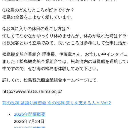
Q.松島のどんなところが好きですか？
松島の全景をこよなく愛しています。
Q.お気に入りの休日の過ごし方は？
忙しくてなかなかゆっくり休めませんが、休みが取れた時はドラ
は観光客という立場でみて、良いところは参考にして仕事に活か
松島観光船企業組合 理事長、伊藤章さん、お忙しい中インタビ
ました！松島観光船企業組合では、松島湾内の遊覧船を運航して
中ですので、ぜひ海の松島を体験してみて下さい。
詳しくは、松島観光船企業組合ホームページにて。
http://www.matsushima.or.jp/
前の投稿
盆踊り練習会
次の投稿
祭りを支える人々 Vol.2
2026年開催概要
2026年7月24日