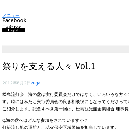
メニュー
Facebook
Twitter
English
祭りを支える人々 Vol.1
2012年8月2日
zuga
松島流灯会 海の盆は実行委員会だけではなく、いろいろな方々
す。時には私たち実行委員会の良き相談役にもなってくださって
ご紹介します。記念すべき第一回は、松島観光船企業組合 理事
Q.海の盆へはどんな参加をされていますか？
灯籠流し船の運航と、花火保安区域警備を担当しています。