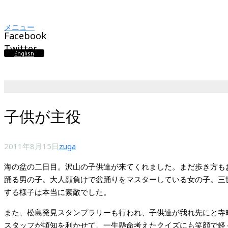
メニュー
Facebook
Twitter
English
子供が主役
2011年8月15日
zuga
海の盆の二日目。沢山の子供達が来てくれました。まだ歩き方も
踊る男の子。大人顔負けで盆踊りをマスターしている女の子。三
する様子は本当に素敵でした。
また、松島発見スタンプラリーも行われ、子供達が我れ先にと寺
スタッフが頓知を利かせて、一生懸命考えたクイズにも笑顔で軽