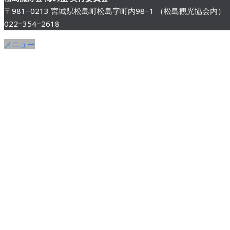
〒981−0213 宮城県松島町松島字町内98−1 （松島観光協会内）
022−354−2618
メニュー