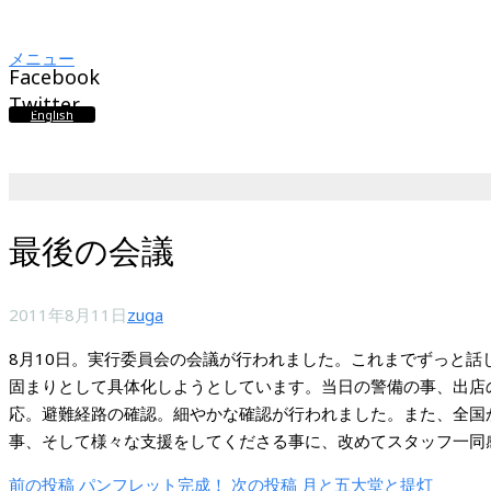
メニュー
Facebook
Twitter
English
最後の会議
2011年8月11日
zuga
8月10日。実行委員会の会議が行われました。これまでずっと話
固まりとして具体化しようとしています。当日の警備の事、出店
応。避難経路の確認。細やかな確認が行われました。また、全国
事、そして様々な支援をしてくださる事に、改めてスタッフ一同
前の投稿
パンフレット完成！
次の投稿
月と五大堂と提灯