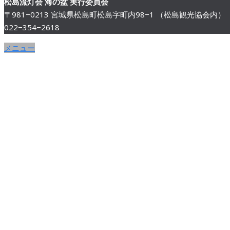
松島流灯会 海の盆 実行委員会
〒981−0213 宮城県松島町松島字町内98−1 （松島観光協会内）
022−354−2618
メニュー