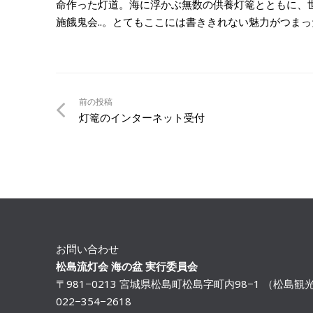
命作った灯道。海に浮かぶ無数の供養灯篭とともに、世
施餓鬼会..。とてもここには書ききれない魅力がつま
前の投稿
灯篭のインターネット受付
お問い合わせ
松島流灯会 海の盆 実行委員会
〒981−0213 宮城県松島町松島字町内98−1 （松島
022−354−2618