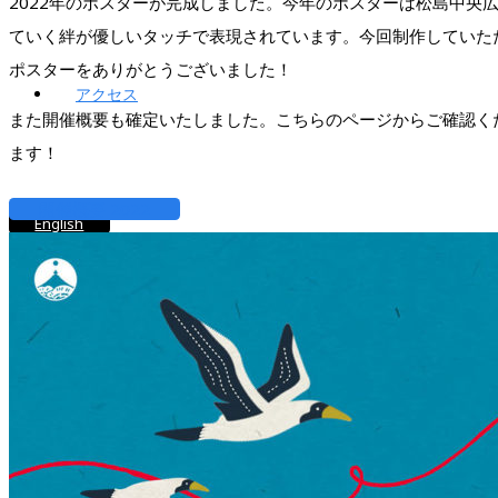
2022年のポスターが完成しました。今年のポスターは
松島中央
ていく絆が
優しいタッチで表現されています。
今回制作していただ
ポスターをありがとうございました！
アクセス
また開催概要も確定いたしました。こちらのページからご確認く
ます！
開催概要 2022
English