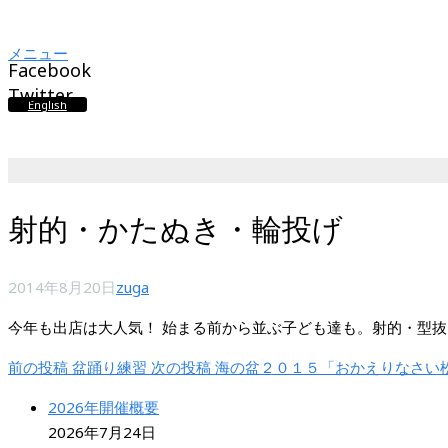
メニュー
Facebook
Twitter
English
射的・かたぬき・輪投げ
2014年8月20日
zuga
今年も出店は大人気！ 始まる前から並ぶ子ども達も。射的・型
前の投稿
盆踊り練習
次の投稿
海の盆２０１５「おかえりなさい
2026年開催概要
2026年7月24日